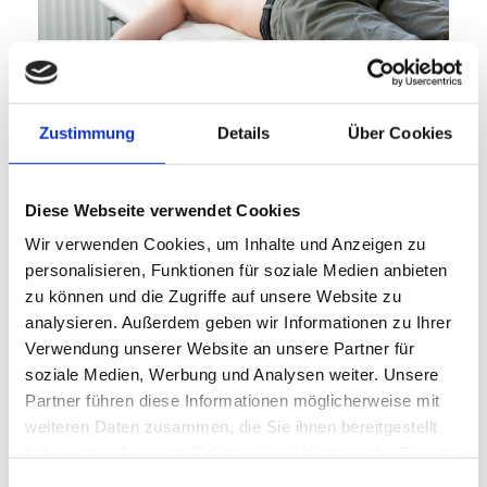
Meine Ausbildung zum Diplom für Manuelle Medizin
absolvierte ich in Deutschland und Österreich bei Dr.
Bischof nach der Schule von Karl Sell.
Zustimmung
Details
Über Cookies
Bei dieser Art der Therapie wird nach eingehender
Untersuchung und Feststellung des blockierten Gelenkes
durch einen kurzen Manipulationsimpuls das Gelenk
wieder in die richtige Position gebracht. Dadurch
Diese Webseite verwendet Cookies
reduzieren sich Verspannungen in der Rückenmuskulatur,
Wir verwenden Cookies, um Inhalte und Anzeigen zu
die zu den Schmerzen geführt haben.
personalisieren, Funktionen für soziale Medien anbieten
zu können und die Zugriffe auf unsere Website zu
Anwendungsmöglichkeiten für die Manuelle Therapie:
analysieren. Außerdem geben wir Informationen zu Ihrer
chronische Rückenschmerzen
Verwendung unserer Website an unsere Partner für
Bewegungseinschränkungen in verschiedenen
soziale Medien, Werbung und Analysen weiter. Unsere
Gelenken
Partner führen diese Informationen möglicherweise mit
Mobilisierung der Halswirbelsäule
weiteren Daten zusammen, die Sie ihnen bereitgestellt
Akute Schmerzsyndrome, die auf Blockierungen
haben oder die sie im Rahmen Ihrer Nutzung der Dienste
der Wirbelgelenke oder der
Costotransversalgelenken beruhen
gesammelt haben.
Einwilligungsauswahl