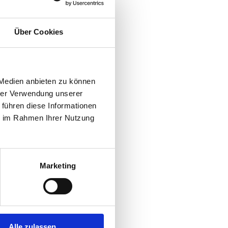
igen Informationen zu unseren
Über Cookies
e Praxis
 Medien anbieten zu können
hrer Verwendung unserer
 führen diese Informationen
ie im Rahmen Ihrer Nutzung
Marketing
Alle zulassen