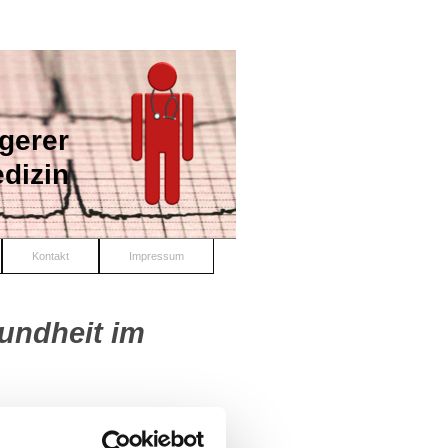
gerer
dizin
Kontakt
Impressum
sundheit im
n uns, Sie in
n folgenden Seiten unser