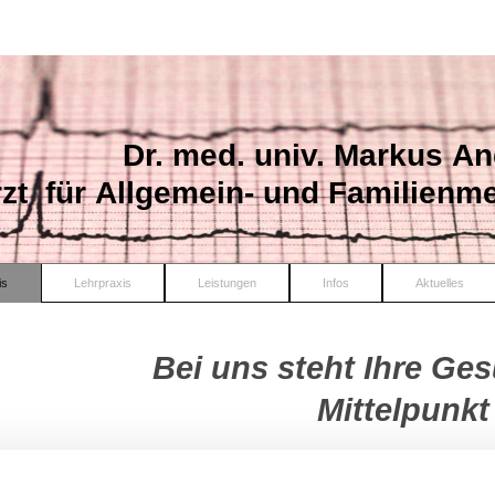
Dr. med. univ. Markus An
zt für Allgemein- und Familienme
is
Lehrpraxis
Leistungen
Infos
Aktuelles
Bei uns steht Ihre Ge
Mittelpunkt
Modernste Ausstattung und geschultes Personal: Wir freue
unserer Ordination begrüßen zu dürfen! Lernen Sie auf de