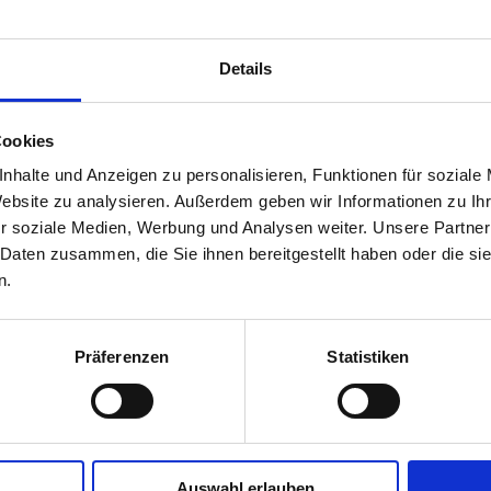
Praxisteams kennen. Außerdem finden Sie hier alle wicht
Ordinationszeiten sowie hilfreiche Hinweise und Services.
Details
Bildergalerie: Rundgang durch unser
Cookies
nhalte und Anzeigen zu personalisieren, Funktionen für soziale
Website zu analysieren. Außerdem geben wir Informationen zu I
r soziale Medien, Werbung und Analysen weiter. Unsere Partner
 Daten zusammen, die Sie ihnen bereitgestellt haben oder die s
n.
Präferenzen
Statistiken
Auswahl erlauben