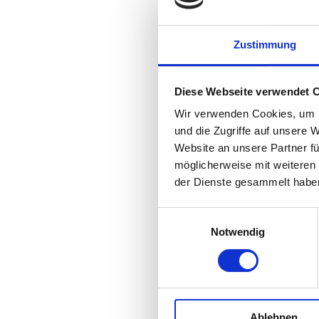
DR. MARKUS ANGERER
Zustimmung
Husslstraße 6
6130 Schwaz
Diese Webseite verwendet 
tel: 05242 63322
Wir verwenden Cookies, um I
mail:
praxis@dr-angerer.at
und die Zugriffe auf unsere 
DAME
: ME506085
Website an unsere Partner fü
möglicherweise mit weiteren
Unsere Ordinationszeiten
der Dienste gesammelt habe
Mo, Di, Mi, Fr 08.00-12.00
Di und Do 17.00-19.00
Einwilligungsauswahl
Notwendig
Anmeldung bis spätestens
11.30 Uhr bzw. 18.30 Uhr
Hier finden Sie den aktuellen
Notdienstplan
.
Ablehnen