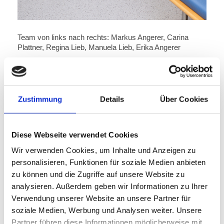
Team von links nach rechts: Markus Angerer, Carina
Plattner, Regina Lieb, Manuela Lieb, Erika Angerer
Dr. Markus Angerer
Zustimmung
Details
Über Cookies
Arzt für Allgemeinmedizin
1994 – 2001 Medizinstudium Universität Innsbruck
Diese Webseite verwendet Cookies
Beruflicher Werdegang
GWD- Arzt Militärspital Innsbruck
Wir verwenden Cookies, um Inhalte und Anzeigen zu
Tätigkeit als Gastarzt an der Universitätsklinik für Urologie, Innsbruck
Ausbildung zum Arzt für Allgemeinmedizin am BKH Reutte und am
personalisieren, Funktionen für soziale Medien anbieten
BKH Kufstein
zu können und die Zugriffe auf unsere Website zu
Sekundararzt Abt. für Innere Medizin BKH Kufstein
Seit September 2005 selbständig als Arzt für Allgemeinmedizin und
analysieren. Außerdem geben wir Informationen zu Ihrer
Notarzt
Verwendung unserer Website an unsere Partner für
Tätigkeit als Betriebsarzt für mehrere Grossbetriebe
Vertrag mit AUVAsicher zur Betreuung von Kleinarbeitsstätten 2007-
soziale Medien, Werbung und Analysen weiter. Unsere
2012
Notarzt beim Roten Kreuz Bezirke Kufstein und Schwaz
Partner führen diese Informationen möglicherweise mit